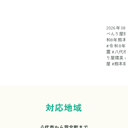
2026年08
べんり屋環
和8年熊本
#令和8年
震 #八代市
り屋環英 
屋 #熊本県..
対応地域
八代市から芦北町まで