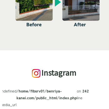
Instagram
/home/flbsrv01/benriya-
on
242
kanei.com/public_html/index.php
line
$media_url